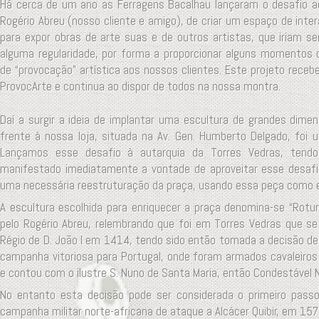
Há cerca de um ano as Ferragens Bacalhau lançaram o desafio ao
Rogério Abreu (nosso cliente e amigo), de criar um espaço de inte
para expor obras de arte suas e de outros artistas, que iriam 
alguma regularidade, por forma a proporcionar alguns momentos
de “provocação” artística aos nossos clientes. Este projeto receb
ProvocArte e continua ao dispor de todos na nossa montra.
Daí a surgir a ideia de implantar uma escultura de grandes dim
frente à nossa loja, situada na Av. Gen. Humberto Delgado, foi
Lançamos esse desafio à autarquia da Torres Vedras, tendo 
manifestado imediatamente a vontade de aproveitar esse desafi
uma necessária reestruturação da praça, usando essa peça como e
A escultura escolhida para enriquecer a praça denomina-se “Rotur
pelo Rogério Abreu, relembrando que foi em Torres Vedras que se
Régio de D. João I em 1414, tendo sido então tomada a decisão de
campanha vitoriosa para Portugal, onde foram armados cavaleiros 
e contou com o ilustre S. Nuno de Santa Maria, então Condestável N
No entanto esta decisão pode ser considerada o primeiro passo
campanha militar norte-africana de ataque a Alcácer Quibir, em 157