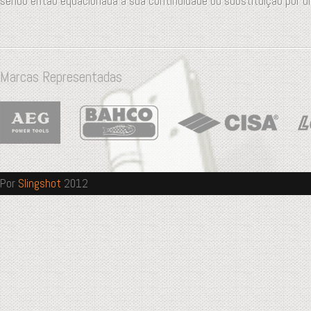
sendo então equacionada a sua continuidade ou substituição por u
Marcas Representadas
Por
Slingshot
2012