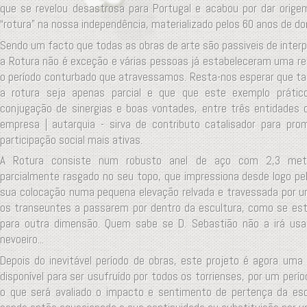
que se revelou desastrosa para Portugal e acabou por dar orig
“rotura” na nossa independência, materializado pelos 60 anos de dom
Sendo um facto que todas as obras de arte são passiveis de interp
a Rotura não é exceção e várias pessoas já estabeleceram uma rel
o período conturbado que atravessamos. Resta-nos esperar que 
a rotura seja apenas parcial e que que este exemplo prátic
conjugação de sinergias e boas vontades, entre três entidades di
empresa | autarquia - sirva de contributo catalisador para pr
participação social mais ativas.
A Rotura consiste num robusto anel de aço com 2,3 metr
parcialmente rasgado no seu topo, que impressiona desde logo pe
sua colocação numa pequena elevação relvada e travessada por um
os transeuntes a passarem por dentro da escultura, como se es
para outra dimensão. Quem sabe se D. Sebastião não a irá u
nevoeiro...
Depois do inevitável período de obras, este projeto é agora uma 
disponível para ser usufruído por todos os torrienses, por um perí
o que será avaliado o impacto e sentimento de pertença da esc